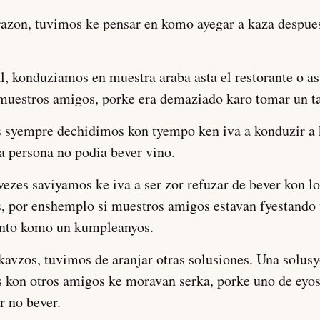
razon, tuvimos ke pensar en komo ayegar a kaza despues
l, konduziamos en muestra araba asta el restorante o as
 muestros amigos, porke era demaziado karo tomar un t
 syempre dechidimos kon tyempo ken iva a konduzir a 
a persona no podia bever vino.
ezes saviyamos ke iva a ser zor refuzar de bever kon lo
s, por enshemplo si muestros amigos estavan fyestando
nto komo un kumpleanyos.
kavzos, tuvimos de aranjar otras solusiones. Una solusy
 kon otros amigos ke moravan serka, porke uno de eyos
r no bever.