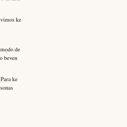
tuvimos ke
e modo de
no beven
 Para ke
rsonas