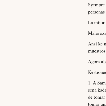
Syempre t
personas
La mijor 
Malorozam
Ansi ke 
muestros 
Agora alg
Kestione
1. A Samu
sena kada
de tomar 
tomar una