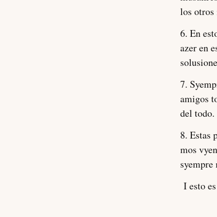
los otros
6. En est
azer en e
solusione
7. Syempr
amigos to
del todo.
8. Estas
mos vyen
syempre 
I esto es