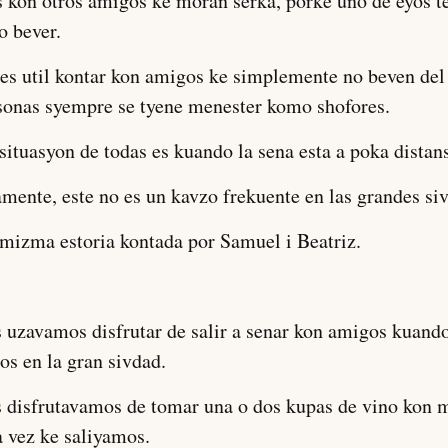
 kon otros amigos ke moran serka, porke uno de eyos t
o bever.
es util kontar kon amigos ke simplemente no beven del
rsonas syempre se tyene menester komo shofores.
situasyon de todas es kuando la sena esta a poka distans
ente, este no es un kavzo frekuente en las grandes si
mizma estoria kontada por Samuel i Beatriz.
 uzavamos disfrutar de salir a senar kon amigos kuand
s en la gran sivdad.
 disfrutavamos de tomar una o dos kupas de vino kon 
 vez ke saliyamos.