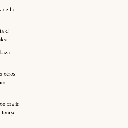
 de la
ta el
aksi.
kaza,
s otros
 un
on era ir
 teniya