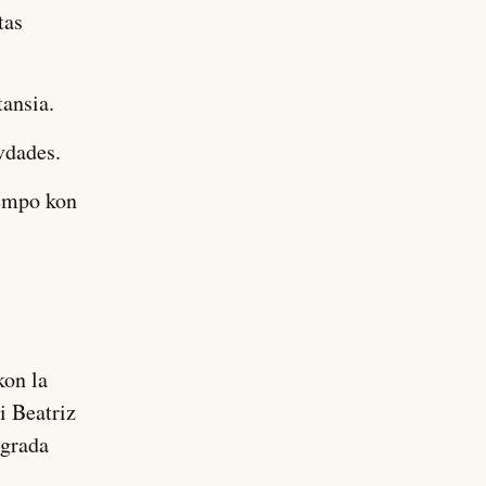
tas
tansia.
vdades.
empo kon
kon la
i Beatriz
agrada