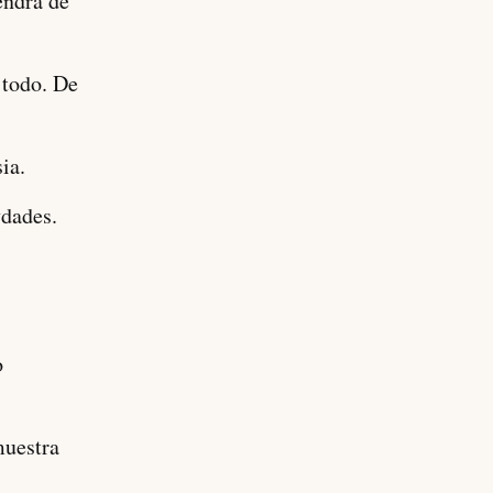
endra de
 todo. De
ia.
vdades.
o
muestra