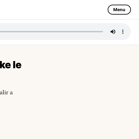
Menu
ke le
alir a