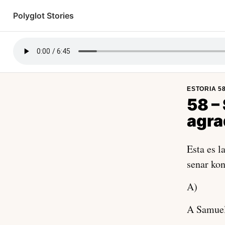
Polyglot Stories
Ladino
About this project
ESTORIA 5
58 – 
agra
Esta es l
senar ko
A)
A Samuel 