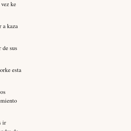
 vez ke
r a kaza
r de sus
orke esta
ros
imiento
 ir