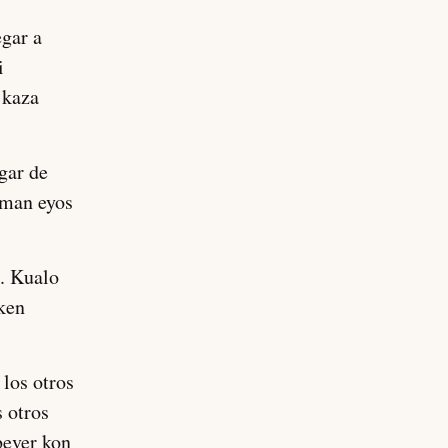
egar a
i
 kaza
ugar de
oman eyos
. Kualo
ken
 los otros
s otros
bever kon