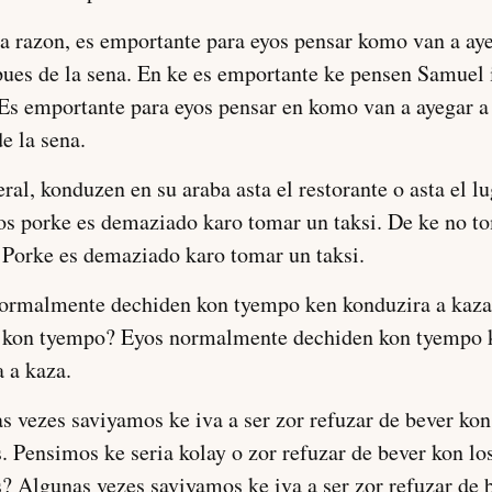
ta razon, es emportante para eyos pensar komo van a ay
ues de la sena. En ke es emportante ke pensen Samuel 
Es emportante para eyos pensar en komo van a ayegar a
e la sena.
eral, konduzen en su araba asta el restorante o asta el l
os porke es demaziado karo tomar un taksi. De ke no t
 Porke es demaziado karo tomar un taksi.
normalmente dechiden kon tyempo ken konduzira a kaza
 kon tyempo? Eyos normalmente dechiden kon tyempo 
 a kaza.
s vezes saviyamos ke iva a ser zor refuzar de bever kon
. Pensimos ke seria kolay o zor refuzar de bever kon lo
? Algunas vezes saviyamos ke iva a ser zor refuzar de 