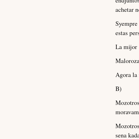
endjuntos
achetar n
Syempre 
estas pe
La mijor 
Malorozam
Agora la 
B)
Mozotros
moravamo
Mozotros
sena kada