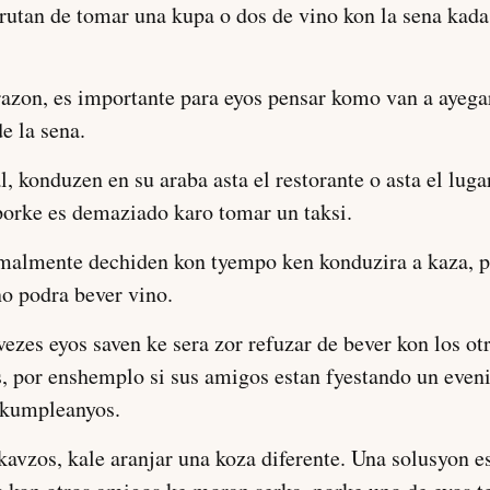
rutan de tomar una kupa o dos de vino kon la sena kada
razon, es importante para eyos pensar komo van a ayega
e la sena.
l, konduzen en su araba asta el restorante o asta el luga
porke es demaziado karo tomar un taksi.
malmente dechiden kon tyempo ken konduzira a kaza, p
o podra bever vino.
ezes eyos saven ke sera zor refuzar de bever kon los ot
, por enshemplo si sus amigos estan fyestando un even
kumpleanyos.
kavzos, kale aranjar una koza diferente. Una solusyon es