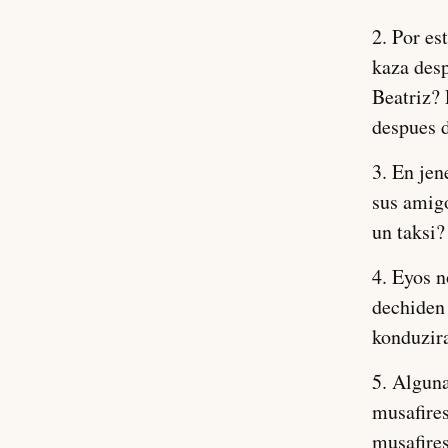
2. Por es
kaza desp
Beatriz? 
despues d
3. En jen
sus amig
un taksi?
4. Eyos 
dechiden
konduzira
5. Alguna
musafires
musafires